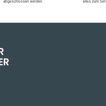
abgeschlossen werden.
alles zum Ser
R
ER