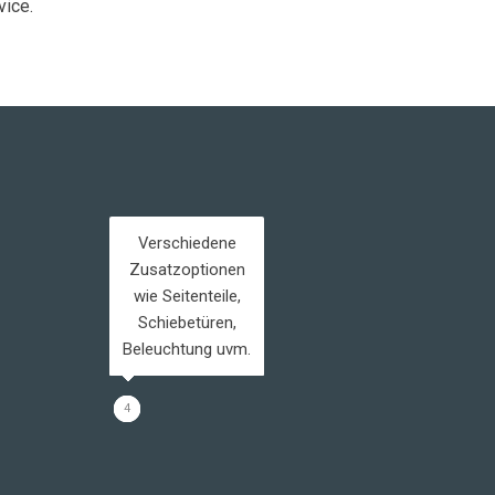
vice.
Verschiedene
Zusatzoptionen
Freistehend oder
wie Seitenteile,
Schneelastzone
Schiebetüren,
Mit und ohne
mit
Beleuchtung uvm.
Wandanschluss
Markise
I-III
1
2
3
4