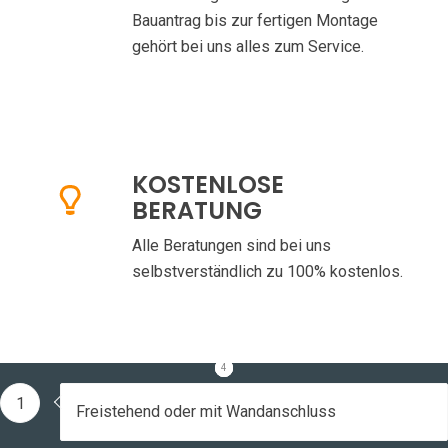
Bauantrag bis zur fertigen Montage
gehört bei uns alles zum Service.
KOSTENLOSE
BERATUNG
Alle Beratungen sind bei uns
selbstverständlich zu 100% kostenlos.
1
2
3
4
1
Freistehend oder mit Wandanschluss