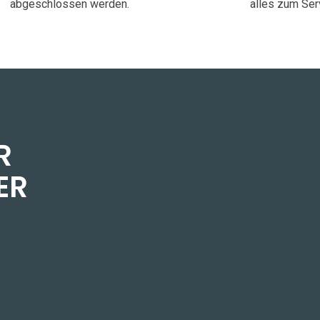
abgeschlossen werden.
alles zum Ser
R
ER