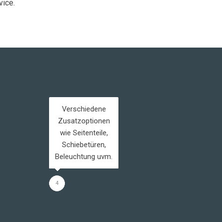
vice.
Verschiedene
Zusatzoptionen
Freistehend oder
wie Seitenteile,
Schneelastzone
Schiebetüren,
Mit und ohne
mit
Beleuchtung uvm.
Wandanschluss
Markise
I-III
1
2
3
4