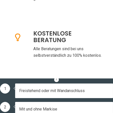
KOSTENLOSE
BERATUNG
Alle Beratungen sind bei uns
selbstverständlich zu 100% kostenlos.
1
2
3
4
1
Freistehend oder mit Wandanschluss
2
Mit und ohne Markise