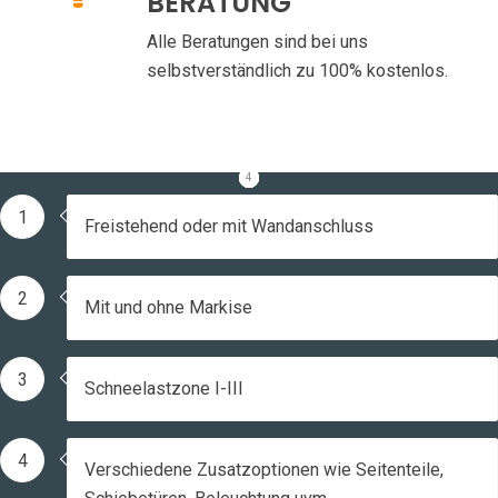
BERATUNG
Alle Beratungen sind bei uns
selbstverständlich zu 100% kostenlos.
1
2
3
4
1
Freistehend oder mit Wandanschluss
2
Mit und ohne Markise
3
Schneelastzone I-III
4
Verschiedene Zusatzoptionen wie Seitenteile,