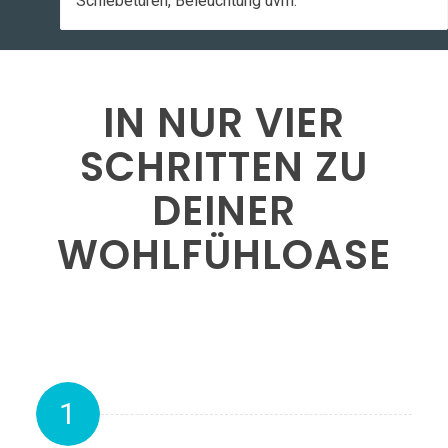
Schiebetüren, Beleuchtung uvm.
IN NUR VIER
SCHRITTEN ZU
DEINER
WOHLFÜHL­OASE
1