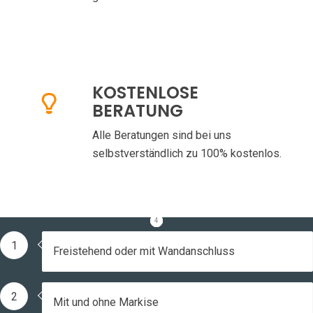
KOSTENLOSE
BERATUNG
Alle Beratungen sind bei uns
selbstverständlich zu 100% kostenlos.
1
2
3
4
1
Freistehend oder mit Wandanschluss
2
Mit und ohne Markise